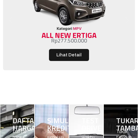
Kategori
MPV
ALL NEW ERTIGA
Rp
277.500.000
Lihat Detail
DAFTAR
SIMULASI
TEST
TUKA
HARGA
KREDIT
DRIVE
TAMB
Daftar
Ilustrasi
Jadwalkan
Tukar
harga
simulasi
waktu
tambah