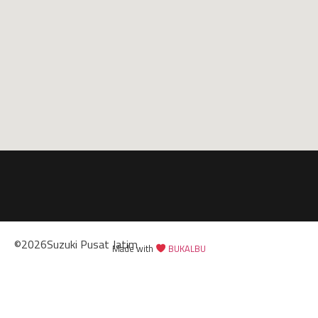
©
2026
Suzuki Pusat Jatim
Made with
BUKALBU