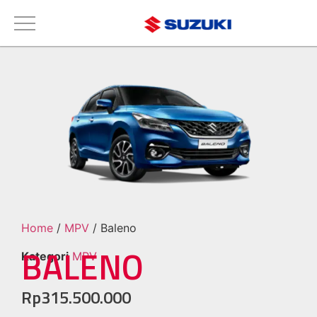
Home
/
MPV
/ Baleno
BALENO
Kategori
MPV
Rp
315.500.000