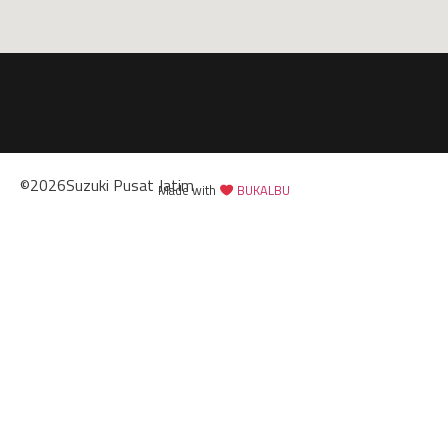
©
2026
Suzuki Pusat Jatim
Made with
BUKALBU