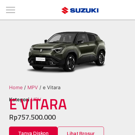
Home
/
MPV
/ e Vitara
E VITARA
Kategori
MPV
Rp
757.500.000
Tanya Diskon
Lihat Brosur