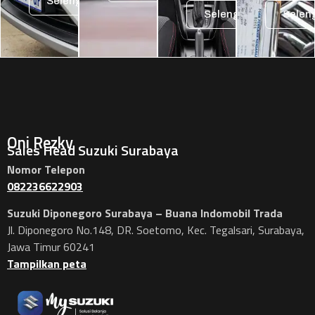
Selengkapnya
Selengkapnya
Selen
Oni Rezky
Sales Head Suzuki Surabaya
Nomor Telepon
082236622903
Suzuki Diponegoro Surabaya – Buana Indomobil Trada
Jl. Diponegoro No.148, DR. Soetomo, Kec. Tegalsari, Surabaya,
Jawa Timur 60241
Tampilkan peta