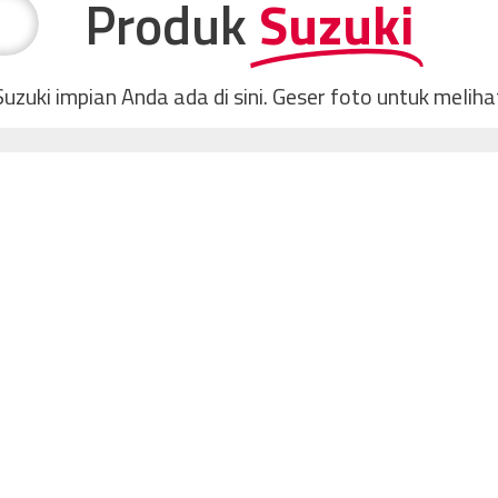
Produk
Suzuki
uzuki impian Anda ada di sini. Geser foto untuk melih
Kategori
MPV
S-PRESSO
Rp
190.000.000
Lihat Detail