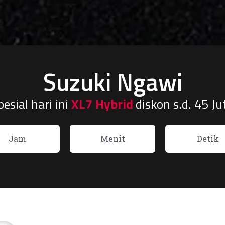
Suzuki Ngawi
sial hari ini
Ertiga Hybrid
diskon s.d. 45 
Jam
Menit
Detik