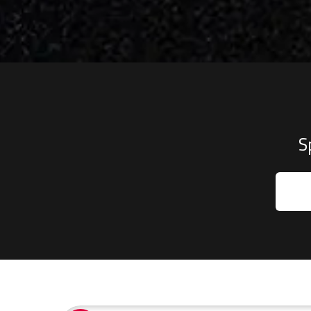
Spe
New
XL7