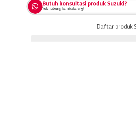
Hybrid
Butuh konsultasi produk Suzuki?
Yuk hubungi kami sekarang!
Daftar produk S
DP 32 jutaan ●
Angsuran 5 jutaan
Tanya
Promo