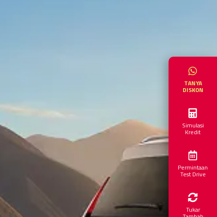
TANYA
DISKON
Simulasi
Kredit
Permintaan
Test Drive
Tukar
Tambah