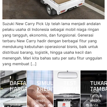
Suzuki New Carry Pick Up telah lama menjadi andalan
pelaku usaha di Indonesia sebagai mobil niaga ringan
yang tangguh, ekonomis, dan fungsional. Generasi
terbaru New Carry hadir dengan berbagai fitur yang
mendukung kebutuhan operasional bisnis, baik untuk
distribusi barang, logistik, hingga usaha kecil dan
menengah. Mari kita bahas satu per satu fitur unggulan
yang membuat […]
DAFTAR
SIMULASI
TEST
TUKA
HARGA
KREDIT
DRIVE
TAMB
Daftar
Ilustrasi
Jadwalkan
Tukar
harga
simulasi
waktu
tambah
terbaru
kredit
Anda
produk
produk
untuk
untuk
Anda