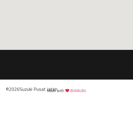
©
2026
Suzuki Pusat Jatim
Made with
BUKALBU