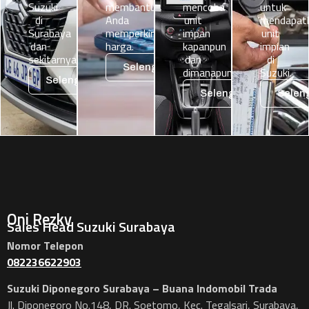
Suzuki
membantu
mencoba
untuk
di
Anda
unit
mendapat
Surabaya
memperkirakan
impan
unit
dan
harga.
kapanpun
impian
sekitarnya.
dan
di
Selengkapnya
dimanapun.
Suzuki.
Selengkapnya
Selengkapnya
Selen
Oni Rezky
Sales Head Suzuki Surabaya
Nomor Telepon
082236622903
Suzuki Diponegoro Surabaya – Buana Indomobil Trada
Jl. Diponegoro No.148, DR. Soetomo, Kec. Tegalsari, Surabaya,