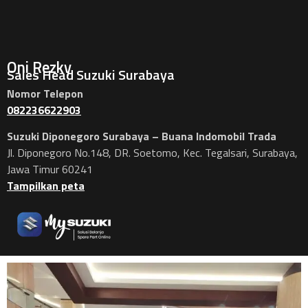
Oni Rezky
Sales Head Suzuki Surabaya
Nomor Telepon
082236622903
Suzuki Diponegoro Surabaya – Buana Indomobil Trada
Jl. Diponegoro No.148, DR. Soetomo, Kec. Tegalsari, Surabaya,
Jawa Timur 60241
Tampilkan peta