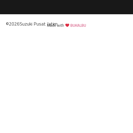
©
2026
Suzuki Pusat Jatim
Made with
BUKALBU