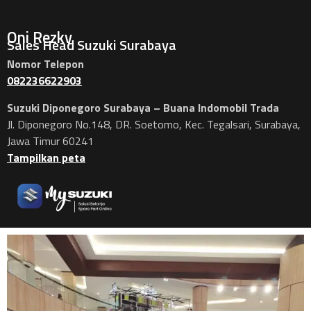
Oni Rezky
Sales Head Suzuki Surabaya
Nomor Telepon
082236622903
Suzuki Diponegoro Surabaya – Buana Indomobil Trada
Jl. Diponegoro No.148, DR. Soetomo, Kec. Tegalsari, Surabaya,
Jawa Timur 60241
Tampilkan peta