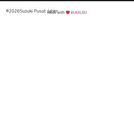
©
2026
Suzuki Pusat Jatim
Made with
BUKALBU