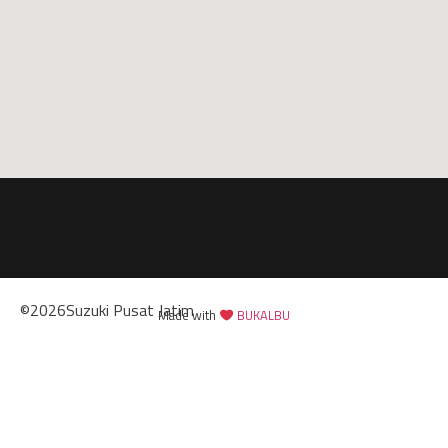
©
2026
Suzuki Pusat Jatim
Made with
BUKALBU