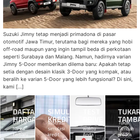
Suzuki Jimny tetap menjadi primadona di pasar
otomotif Jawa Timur, terutama bagi mereka yang hobi
off-road maupun yang ingin tampil beda di perkotaan
seperti Surabaya dan Malang. Namun, hadirnya varian
Jimny 5-Door memberikan dilema baru: Apakah tetap
setia dengan desain klasik 3-Door yang kompak, atau
beralih ke varian 5-Door yang lebih fungsional? Di sini,
kami […]
DAFTAR
SIMULASI
TEST
TUKA
HARGA
KREDIT
DRIVE
TAMB
Daftar
Ilustrasi
Jadwalkan
Tukar
harga
simulasi
waktu
tambah
terbaru
kredit
Anda
produk