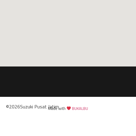
©
2026
Suzuki Pusat Jatim
Made with
BUKALBU