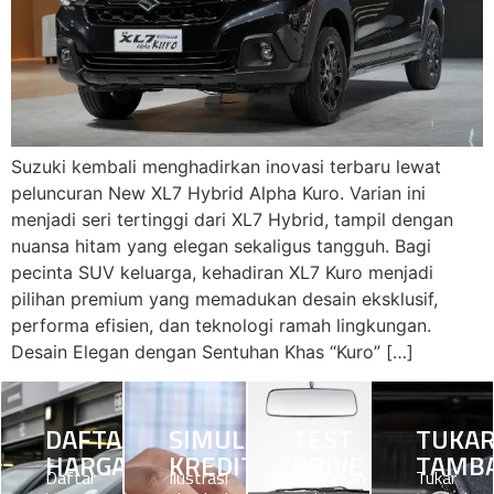
Suzuki kembali menghadirkan inovasi terbaru lewat
peluncuran New XL7 Hybrid Alpha Kuro. Varian ini
menjadi seri tertinggi dari XL7 Hybrid, tampil dengan
nuansa hitam yang elegan sekaligus tangguh. Bagi
pecinta SUV keluarga, kehadiran XL7 Kuro menjadi
pilihan premium yang memadukan desain eksklusif,
performa efisien, dan teknologi ramah lingkungan.
Desain Elegan dengan Sentuhan Khas “Kuro” […]
DAFTAR
SIMULASI
TEST
TUKA
HARGA
KREDIT
DRIVE
TAMB
Daftar
Ilustrasi
Jadwalkan
Tukar