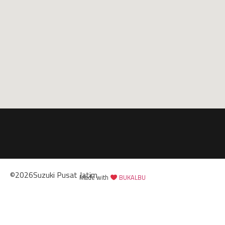
©
2026
Suzuki Pusat Jatim
Made with
BUKALBU