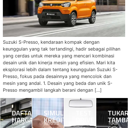
Suzuki S-Presso, kendaraan kompak dengan
keunggulan yang tak tertandingi, hadir sebagai pilihan
yang cerdas untuk mereka yang mencari kombinasi
desain unik dan kinerja mesin yang efisien. Mari kita
eksplorasi lebih dalam tentang keunggulan Suzuki S-
Presso, fokus pada desainnya yang mencolok dan
mesin yang andal. 1. Desain yang beda dan unik S-
Presso mengambil langkah berani dengan […]
DAFTAR
SIMULASI
TEST
TUKA
HARGA
KREDIT
DRIVE
TAMB
Daftar
Ilustrasi
Jadwalkan
Tukar