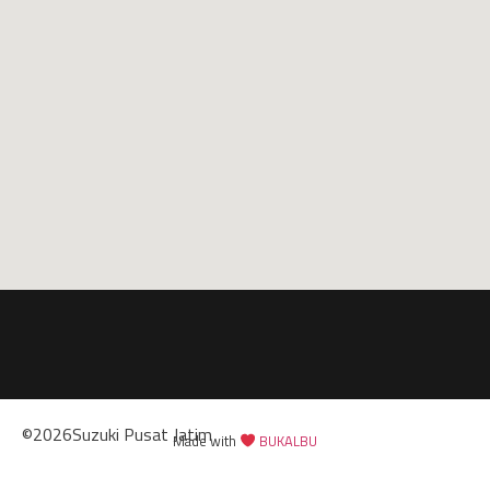
©
2026
Suzuki Pusat Jatim
Made with
BUKALBU